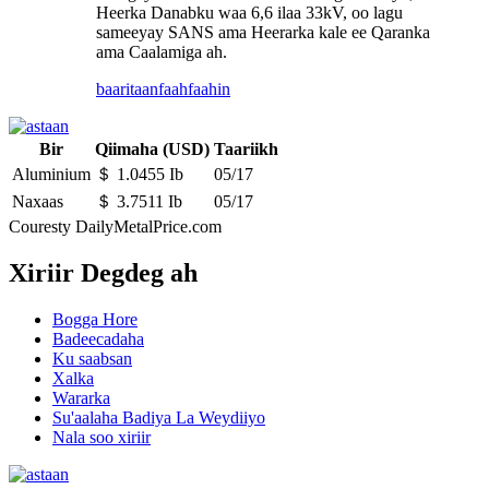
Heerka Danabku waa 6,6 ilaa 33kV, oo lagu
sameeyay SANS ama Heerarka kale ee Qaranka
ama Caalamiga ah.
baaritaan
faahfaahin
Bir
Qiimaha (USD)
Taariikh
Aluminium
＄ 1.0455 Ib
05/17
Naxaas
＄ 3.7511 Ib
05/17
Couresty DailyMetalPrice.com
Xiriir Degdeg ah
Bogga Hore
Badeecadaha
Ku saabsan
Xalka
Wararka
Su'aalaha Badiya La Weydiiyo
Nala soo xiriir