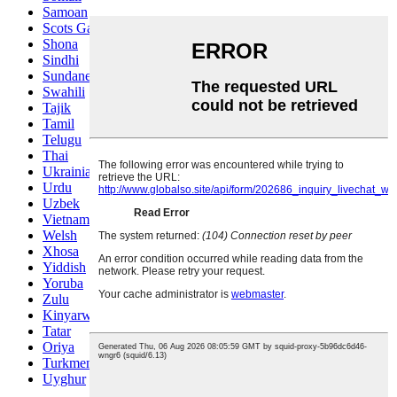
Samoan
Scots Gaelic
Shona
Sindhi
Sundanese
Swahili
Tajik
Tamil
Telugu
Thai
Ukrainian
Urdu
Uzbek
Vietnamese
Welsh
Xhosa
Yiddish
Yoruba
Zulu
Kinyarwanda
Tatar
Oriya
Turkmen
Uyghur