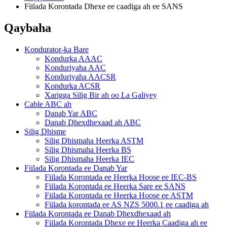
Fiilada Korontada Dhexe ee caadiga ah ee SANS
Qaybaha
Kondurator-ka Bare
Kondurka AAAC
Konduriyaha AAC
Konduriyaha AACSR
Kondurka ACSR
Xarigga Silig Bir ah oo La Galiyey
Cable ABC ah
Danab Yar ABC
Danab Dhexdhexaad ah ABC
Silig Dhisme
Silig Dhismaha Heerka ASTM
Silig Dhismaha Heerka BS
Silig Dhismaha Heerka IEC
Fiilada Korontada ee Danab Yar
Fiilada Korontada ee Heerka Hoose ee IEC-BS
Fiilada Korontada ee Heerka Sare ee SANS
Fiilada Korontada ee Heerka Hoose ee ASTM
Fiilada korontada ee AS NZS 5000.1 ee caadiga ah
Fiilada Korontada ee Danab Dhexdhexaad ah
Fiilada Korontada Dhexe ee Heerka Caadiga ah ee