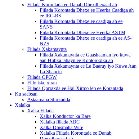
Fiilada Korontada ee Danab Dhexdhexaad ah
Fiilada Korontada Dhexe ee Heerka Caadiga ah
ee IEC-BS
Fiilada Korontada Dhexe ee caadiga ah ee
SANS
Fiilada Korontada Dhexe ee Heerka ASTM
Fiilada Korontada Dhexe ee caadiga ah ee AS-
NZS
Fiilada Xakamaynta
Fiilada Xakamaynta ee Gaashaaman iyo kuwa
aan Hubka lahayn ee Kontoroolka ah
Fiilada Xakamaynta ee La Baaray iyo Kuwa Aan
La Shaacin
Fiilada OPGW
Fiilo isku xiran
Fiilada Qorraxda ee Hal-Xirmo leh ee Korantada
Ku saabsan
Astaamaha Shirkadda
Xalalka
Xalka Fiilada
Xalka Konductor-ka Bare
Xalalka fiilada ABC
Xalka Dhismaha Wire
Xalalka Fiilada Korontada ee Danab
Dhexdhexaad ah