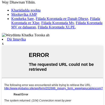
Way Dhawrsan Yihiin.
Khariidadda goobta
Moobaylka AMP
Kondurka Sare
,
Fiilada Korontada ee Danab Dhexe
,
Fiilada
Korontada ee Xlpe
,
Fiilada Korontada Mv
,
Fiilada Korontada
MV ee dahaaran
,
Fiilada Korontada XLPE
,
Dir Iimaylka
x