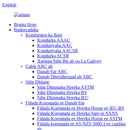
English
Bogga Hore
Badeecadaha
Kondurator-ka Bare
Kondurka AAAC
Konduriyaha AAC
Konduriyaha AACSR
Kondurka ACSR
Xarigga Silig Bir ah oo La Galiyey
Cable ABC ah
Danab Yar ABC
Danab Dhexdhexaad ah ABC
Silig Dhisme
Silig Dhismaha Heerka ASTM
Silig Dhismaha Heerka BS
Silig Dhismaha Heerka IEC
Fiilada Korontada ee Danab Yar
Fiilada Korontada ee Heerka Hoose ee IEC-BS
Fiilada Korontada ee Heerka Sare ee SANS
Fiilada Korontada ee Heerka Hoose ee ASTM
Fiilada korontada ee AS NZS 5000.1 ee caadiga
ah