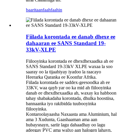
baaritaan
faahfaahin
Fiilada korontada ee danab dhexe ee
dahaaran ee SANS Standard 19-
33kV-XLPE
Fiilooyinka korontada ee dhexdhexaadka ah ee
SANS Standard 19-33kV XLPE waxaa la soo
saaray oo la tijaabiyay iyadoo la raacayo
Heerarka Qaranka ee Koonfur Afrika.
Fiilada korontada ee saddex-geesoodka ah ee
33KV, waa qayb yar oo ka mid ah fiilooyinka
danab ee dhexdhexaadka ah, waxay ku habboon
tahay shabakadaha korontada, dhulka hoostiisa,
bannaanka iyo rakibidda tuubooyinka
fiilooyinka.
Kontaroolayaasha Naxaasta ama Aluminium, hal
ama 3 Xudunta, Gaashaaman ama aan
hubaysnayn, sariir lagu dahaadhay oo lagu
adeegay PVC ama walxo aan halogen lahayn,