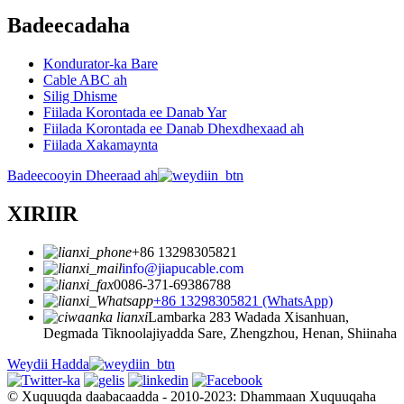
Badeecadaha
Kondurator-ka Bare
Cable ABC ah
Silig Dhisme
Fiilada Korontada ee Danab Yar
Fiilada Korontada ee Danab Dhexdhexaad ah
Fiilada Xakamaynta
Badeecooyin Dheeraad ah
XIRIIR
+86 13298305821
info@jiapucable.com
0086-371-69386788
+86 13298305821 (WhatsApp)
Lambarka 283 Wadada Xisanhuan,
Degmada Tiknoolajiyadda Sare, Zhengzhou, Henan, Shiinaha
Weydii Hadda
© Xuquuqda daabacaadda - 2010-2023: Dhammaan Xuquuqaha