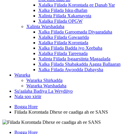
Xalalka Fiilada Korontada ee Danab Yar
Xalka Fiilada Isku-dhafan
Xalinta Fiilada Xakamaynta
Xalalka Fiilada OPGW
Xalinta Warshadaha
Xalka Fiilada Garoomada Diyaaradaha
Xalalka Fiilada Gawaarida
Xalalka Fiilada Korontada
Xalka Fiilada Badda iyo Xeebaha
Xalalka Fiilada Tareenada
Xalinta Fiilada Isgaarsiinta Magaalada
Xalka Fiilada Shabakadda Aagga Ballaaran
Xalka Fiilada Awoodda Dabaysha
Wararka
Wararka Shirkadda
Wararka Warshadaha
Su'aalaha Badiya La Weydiiyo
Nala soo xiriir
Bogga Hore
Fiilada Korontada Dhexe ee caadiga ah ee SANS
Bogga Hore