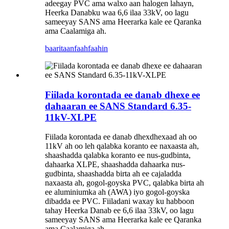
adeegay PVC ama walxo aan halogen lahayn,
Heerka Danabku waa 6,6 ilaa 33kV, oo lagu
sameeyay SANS ama Heerarka kale ee Qaranka
ama Caalamiga ah.
baaritaan
faahfaahin
Fiilada korontada ee danab dhexe ee
dahaaran ee SANS Standard 6.35-
11kV-XLPE
Fiilada korontada ee danab dhexdhexaad ah oo
11kV ah oo leh qalabka koranto ee naxaasta ah,
shaashadda qalabka koranto ee nus-gudbinta,
dahaarka XLPE, shaashadda dahaarka nus-
gudbinta, shaashadda birta ah ee cajaladda
naxaasta ah, gogol-goyska PVC, qalabka birta ah
ee aluminiumka ah (AWA) iyo gogol-goyska
dibadda ee PVC. Fiiladani waxay ku habboon
tahay Heerka Danab ee 6,6 ilaa 33kV, oo lagu
sameeyay SANS ama Heerarka kale ee Qaranka
ama Caalamiga ah.