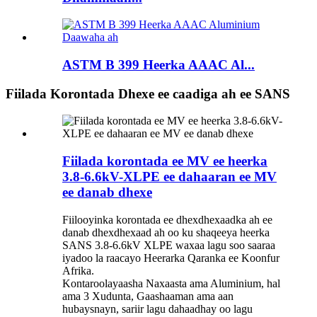
ASTM B 399 Heerka AAAC Al...
Fiilada Korontada Dhexe ee caadiga ah ee SANS
Fiilada korontada ee MV ee heerka
3.8-6.6kV-XLPE ee dahaaran ee MV
ee danab dhexe
Fiilooyinka korontada ee dhexdhexaadka ah ee
danab dhexdhexaad ah oo ku shaqeeya heerka
SANS 3.8-6.6kV XLPE waxaa lagu soo saaraa
iyadoo la raacayo Heerarka Qaranka ee Koonfur
Afrika.
Kontaroolayaasha Naxaasta ama Aluminium, hal
ama 3 Xudunta, Gaashaaman ama aan
hubaysnayn, sariir lagu dahaadhay oo lagu